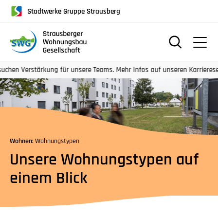
für
Stadtwerke Gruppe Strausberg
Screenreader
oder
Navigation
mit
der
erstärkung für unsere Teams. Mehr Infos auf unseren Karriereseiten.
Tabulatorentaste:
Überspringen
der
Hauptnavigation
Wohnen:
Wohnungstypen
Unsere Wohnungstypen auf
einem Blick