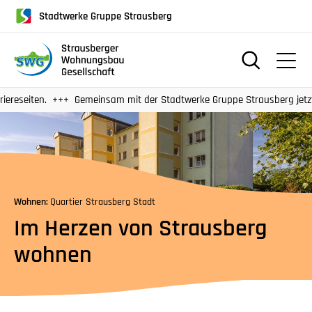
für
Stadtwerke Gruppe Strausberg
Screenreader
oder
Navigation
mit
der
en.
Gemeinsam mit der Stadtwerke Gruppe Strausberg jetzt auch 
Tabulatorentaste:
Überspringen
der
Hauptnavigation
Wohnen:
Quartier Strausberg Stadt
Im Herzen von Strausberg
wohnen