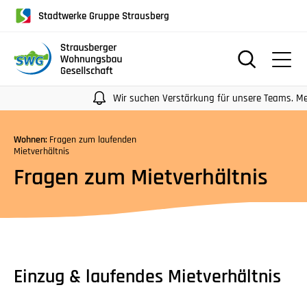
für
Stadtwerke Gruppe Strausberg
Screenreader
oder
Navigation
mit
der
Wir suchen Verstärkung für unsere Teams. Mehr I
Tabulatorentaste:
Überspringen
Wohnen:
Fragen zum laufenden
der
Mietverhältnis
Hauptnavigation
Fragen zum Mietverhältnis
Einzug & laufendes Mietverhältnis